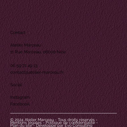
Contact
Atelier Marceau :
11 Rue Marceau, 06000 Nice
06 59 71 49 13
contact@atelier-marceau.fr
Social
Instagram
Facebook
© 2024 Atelier Marceau - Tous droits réservé
s
-
Mentions légales
-
Politique de confidentialité
-
Plan du site
- Développé par
Evo Consulting