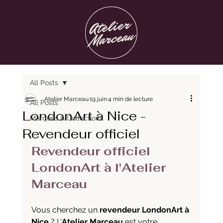
All Posts
Atelier Marceau
19 juin
4 min de lecture
All Posts
LondonArt à Nice -
Marques & Collections
Revendeur officiel
Revendeur officiel 
LondonArt à l'Atelier 
Marceau
Vous cherchez un 
revendeur LondonArt à 
Nice
 ? L'
Atelier Marceau
 est votre 